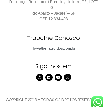
Endereço: Rua Harold Barnsley Holland, 1151, LOTE
G12
R
io Abaixo – Jacareí – SP
CEP 12.334-403
Trabalhe Conosco
rh@athenatecidos.com.br
Siga-nos em
COPYRIGHT 2025 – TODOS OS DIREITOS RESERVADOS