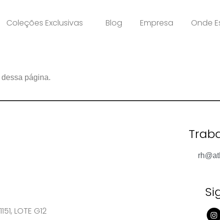
Coleções Exclusivas
Blog
Empresa
Onde E
s dessa página.
Trab
rh@at
Si
151, LOTE G12