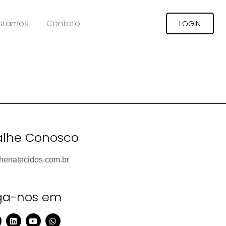
stamos
Contato
LOGIN
alhe Conosco
henatecidos.com.br
ga-nos em