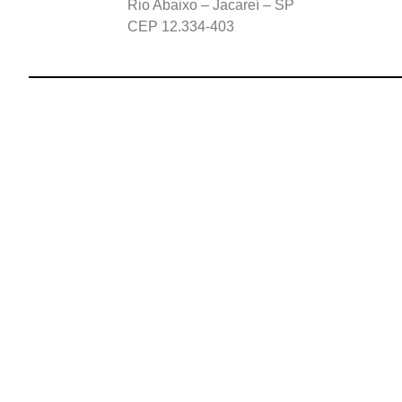
R
io Abaixo – Jacareí – SP
CEP 12.334-403